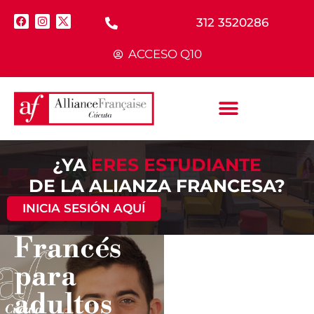
312 3520286
ACCESO Q10
¿YA
ERES ESTUDIANTE
DE LA ALIANZA FRANCESA?
INICIA SESIÓN AQUÍ
Francés
para
¿YA HAS
TOMADO
adultos
CLASES DE