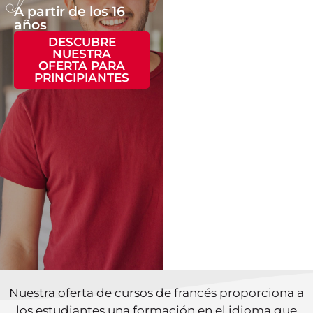
FRANCÉS?
A partir de los 16
años
Si tienes bases
DESCUBRE
en el idioma, te
NUESTRA
invitamos a
OFERTA PARA
presentar este
PRINCIPIANTES
test, el cual te
ayudará a
conocer tu nivel
actual y qué
curso se adapta
mejor a ti.
TEST DE
ORIENTACIÓN
Nuestra oferta de cursos de francés proporciona a
los estudiantes una formación en el idioma que