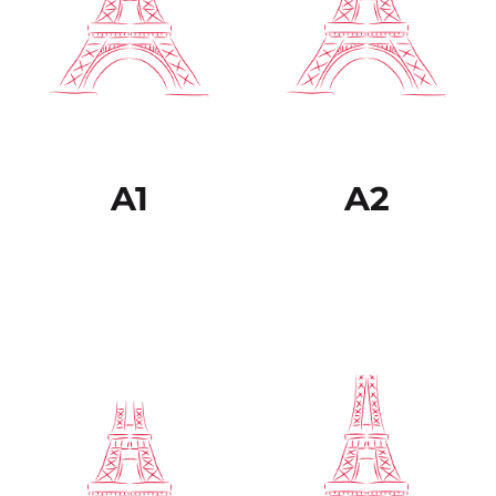
cuestiones que le son
siempre que estén
conocidas, ya sea en
dentro de su campo de
situaciones de trabajo, de
especialización. Puede
estudio o de ocio. Sabe
relacionarse con
desenvolverse en la
hablantes nativos con un
mayor parte de las
grado suficiente de
situaciones que pueden
fluidez y naturalidad de
surgir durante un viaje
modo que la
por zonas donde se
comunicación se realice
utiliza la lengua.
sin esfuerzo por parte de
ninguno de los
interlocutores.
A1
A2
Es capaz de comprender
El estudiante puede
una amplia variedad de
comprender sin ningún
textos extensos y con
esfuerzo prácticamente
cierto nivel de exigencia,
todo lo que lee o
así como reconocer en
escucha. Puede volver a
ellos sentidos implícitos.
plantear los hechos y