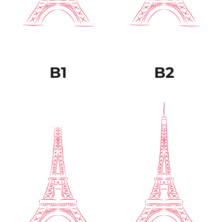
Sabe expresarse de
argumentos
forma fluida y
provenientes de
espontánea sin muestras
diferentes fuentes, tanto
muy evidentes de
escritas como verbales,
esfuerzo para encontrar
resumiéndoles de forma
la expresión adecuada.
coherente.
B1
B2