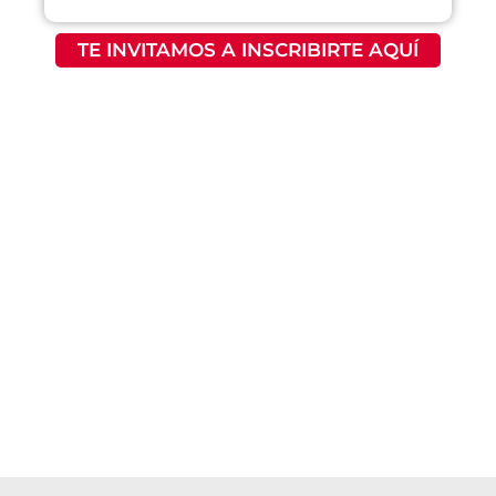
TE INVITAMOS A INSCRIBIRTE AQUÍ
¿Quieres
Descubre
recibir
nuestra
atención
sede
personalizada?
DESCUBRE
NUESTRA
PONTE EN
SEDE AQUÍ
CONTACTO
CON
NOSOTROS