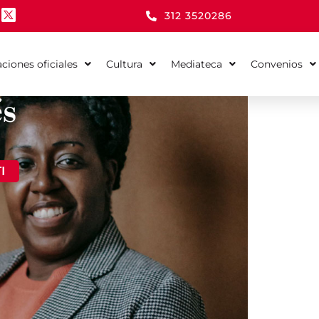
312 3520286
aciones oficiales
Cultura
Mediateca
Convenios
és
I