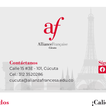
Contáctanos
Síg
Calle 15 #3E - 101, Cúcuta
Cel.: 312 3520286
cucuta@alianzafrancesa.edu.co
ados
¡Cal