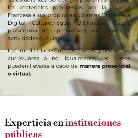
los materiales propuestos por la Alianza
Francesa a sus propios estudiantes (Biblioteca
Digital Culturethèque, Bibliotecas físicas,
plataforma de aprendizaje) así como las
actividades culturales.
Las modalidades de los cursos pueden ser
curriculares o no; igualmente, los cursos
pueden llevarse a cabo de
manera presencial
o virtual.
Experticia en
instituciones
públicas