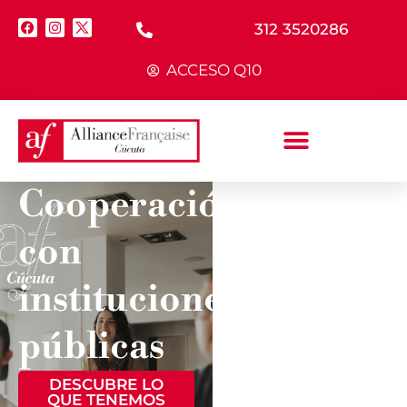
312 3520286
ACCESO Q10
Cooperación
DESCUBRE
con
MÁS SOBRE
LA ASCUN -
instituciones
RCI
COLOMBIA
públicas
MÁS
INFORMACIÓN
DESCUBRE LO
QUE TENEMOS