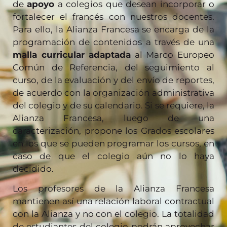
de
apoyo
a colegios que desean incorporar o
fortalecer el francés con nuestros docentes.
Para ello, la Alianza Francesa se encarga de la
programación de contenidos a través de una
malla curricular adaptada
al Marco Europeo
Común de Referencia, del seguimiento al
curso, de la evaluación y del envío de reportes,
de acuerdo con la organización administrativa
del colegio y de su calendario. Si se requiere, la
Alianza Francesa, luego de una
caracterización, propone los Grados escolares
en los que se pueden programar los cursos, en
caso de que el colegio aún no lo haya
decidido.
Los profesores de la Alianza Francesa
mantienen así una relación laboral contractual
con la Alianza y no con el colegio. La totalidad
de estudiantes del colegio podrán aprovechar